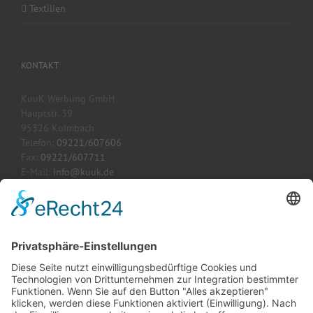
Textilien
KONTAKT
KuuK Werbung GmbH
Hauptstr. 39
95326 Kulmbach
Telefon:
09221/607606
Fax:
09221/607711
E-Mail:
info@kuuk.de
Webseite:
www.kuuk.de
AKTUELLE PROJEKTE