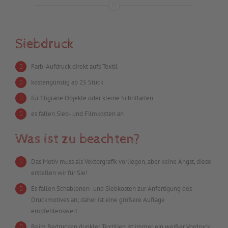
Siebdruck
Farb-Aufdruck direkt aufs Textil
kostengünstig ab 25 Stück
für filigrane Objekte oder kleine Schriftarten
es fallen Sieb- und Filmkosten an
Was ist zu beachten?
Das Motiv muss als Vektorgrafik vorliegen, aber keine Angst, diese
erstellen wir für Sie!
Es fallen Schablonen- und Siebkosten zur Anfertigung des
Druckmotives an; daher ist eine größere Auflage
empfehlenswert.
Beim Bedrucken dunkler Textilien ist immer ein weißer Vordruck