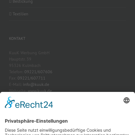
Bestickung
Textilien
KONTAKT
KuuK Werbung GmbH
Hauptstr. 39
95326 Kulmbach
Telefon:
09221/607606
Fax:
09221/607711
E-Mail:
info@kuuk.de
Webseite:
www.kuuk.de
AKTUELLE PROJEKTE