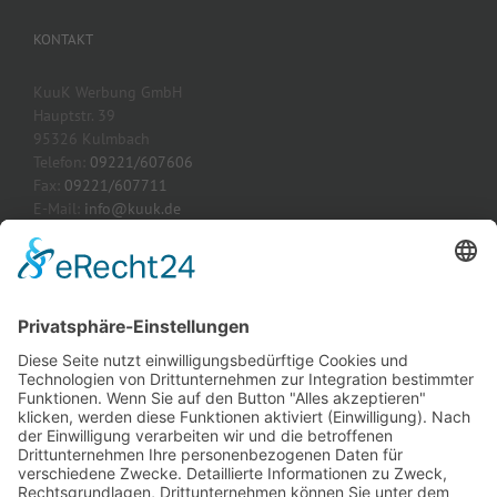
KONTAKT
KuuK Werbung GmbH
Hauptstr. 39
95326 Kulmbach
Telefon:
09221/607606
Fax:
09221/607711
E-Mail:
info@kuuk.de
Webseite:
www.kuuk.de
AKTUELLE PROJEKTE