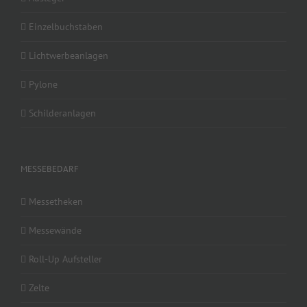
Einzelbuchstaben
Lichtwerbeanlagen
Pylone
Schilderanlagen
MESSEBEDARF
Messetheken
Messewände
Roll-Up Aufsteller
Zelte