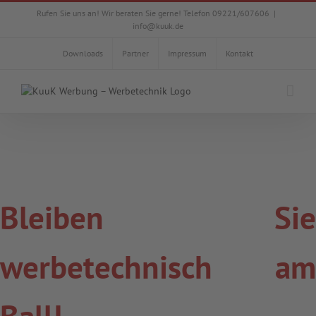
Zum
Rufen Sie uns an! Wir beraten Sie gerne! Telefon 09221/607606
|
Inhalt
info@kuuk.de
springen
Downloads
Partner
Impressum
Kontakt
Bleiben Sie
werbetechnisch am