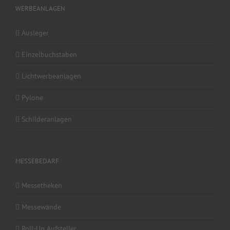
WERBEANLAGEN
Ausleger
Einzelbuchstaben
Lichtwerbeanlagen
Pylone
Schilderanlagen
MESSEBEDARF
Messetheken
Messewände
Roll-Up Aufsteller