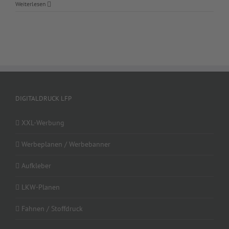
Bauzaunba
Weiterlesen
DIGITALDRUCK LFP
XXL-Werbung
Werbeplanen / Werbebanner
Aufkleber
LKW-Planen
Fahnen / Stoffdruck