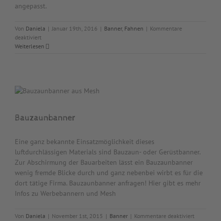
angepasst.
Von
Daniela
|
Januar 19th, 2016
|
Banner
,
Fahnen
|
Kommentare
für
deaktiviert
Stoffdruck
Weiterlesen
Bauzaunbanner
Eine ganz bekannte Einsatzmöglichkeit dieses
luftdurchlässigen Materials sind Bauzaun- oder Gerüstbanner.
Zur Abschirmung der Bauarbeiten lässt ein Bauzaunbanner
wenig fremde Blicke durch und ganz nebenbei wirbt es für die
dort tätige Firma. Bauzaunbanner anfragen! Hier gibt es mehr
Infos zu Werbebannern und Mesh
für
Von
Daniela
|
November 1st, 2015
|
Banner
|
Kommentare deaktiviert