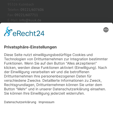
95326 Kulmbach
Telefon:
09221/607606
Fax:
09221/607711
E-Mail:
info@kuuk.de
Webseite:
www.kuuk.de
AKTUELLE PROJEKTE