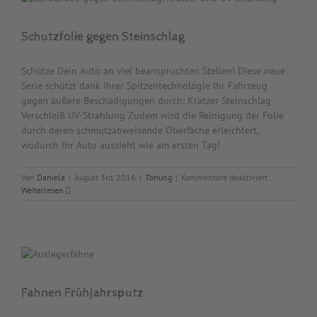
Schutzfolie gegen Steinschlag
Schütze Dein Auto an viel beanspruchten Stellen! Diese neue
Serie schützt dank ihrer Spitzentechnologie Ihr Fahrzeug
gegen äußere Beschädigungen durch: Kratzer Steinschlag
Verschleiß UV-Strahlung Zudem wird die Reinigung der Folie
durch deren schmutzabweisende Oberfäche erleichtert,
wodurch Ihr Auto aussieht wie am ersten Tag!
für
Von
Daniela
|
August 3rd, 2016
|
Tönung
|
Kommentare deaktiviert
Schutzfolie
Weiterlesen
gegen
Steinschlag
Fahnen Frühjahrsputz