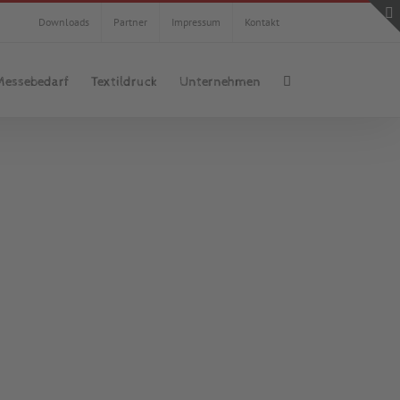
Downloads
Partner
Impressum
Kontakt
Messebedarf
Textildruck
Unternehmen
aufenster
Stoffdruck
Textildruck
Werbeanlagen
e im Juli 2016 Neueröffnung. Wir erstellten dafür
en und Beleuchtung. Montierten neben dem neuen
beschrifteten die Schaufenster. Planen auch Sie eine
en etwas aufpeppen? Dann sind Sie bei uns an der