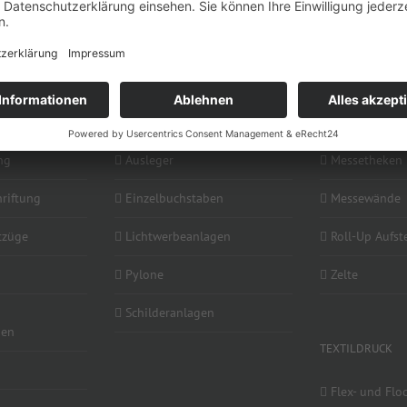
WERBEANLAGEN
MESSEBEDARF
ng
Ausleger
Messetheken
riftung
Einzelbuchstaben
Messewände
ftzüge
Lichtwerbeanlagen
Roll-Up Aufste
Pylone
Zelte
Schilderanlagen
ien
TEXTILDRUCK
Flex- und Flo