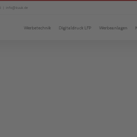
6
|
info@kuuk.de
Werbetechnik
Digitaldruck LFP
Werbeanlagen
FAIR Weltladen
Acrylbuchstaben
Ausleger
Beklebung
Sch
Der FAIR Weltladen in Kulmbach feiert
eine Werbeanlage mit Acrylbuchstab
Ausleger auch 2 Deko-Stoffbanner und 
Neueröffnung oder möchten Ihren Lad
richtigen Stelle! Rufen Sie uns an! [...]
MEHR ERFAHREN