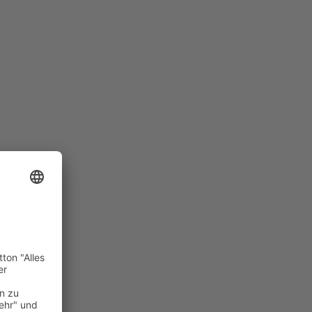
er
auftragte uns mit der Schaufensterbeschriftung ihres
el-Straße. Wir montierten ein Werbeschild mit
sterscheiben. Ein Glasdekor-Streifen bietet
h Sie ein Schaufenster das verschönert werden kann?
en Sie sich hier weitere Beispiele von