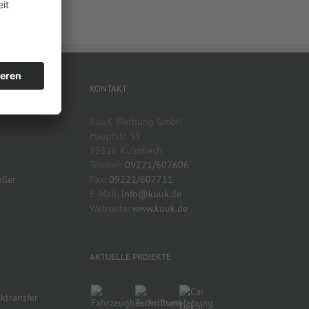
KONTAKT
KuuK Werbung GmbH
Hauptstr. 39
95326 Kulmbach
Telefon:
09221/607606
ller
Fax:
09221/607711
E-Mail:
info@kuuk.de
Webseite:
www.kuuk.de
AKTUELLE PROJEKTE
cktransfer