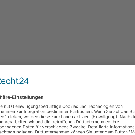
Schaufensterbeschriftung
Beklebung
Glasdekor
Schaufenster
Schild
Die Firma BLM Befestigungstechnik be
neuen Ladens in der Albert-Ruckdesch
Beleuchtung und beschrifteten die Fen
Sichtschutz im Fußbereich. Haben auc
Dann kontaktieren Sie uns! oder schau
Schaufensterbeschriftungen an. [...]
MEHR ERFAHREN