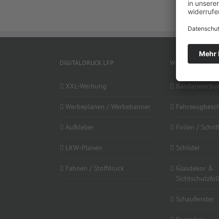
DIGITALDRUCK LFP
WERBETECHNIK
XXL-Werbung
Bandenwerbu
Werbeplanen / Werbebanner
Fahrzeugbesch
Aufkleber
Folien / Schri
LKW-Planen
Schilder
Fahnen / Stoffdruck
Glasdekor &
Sichtschutzfol
Schaufenster