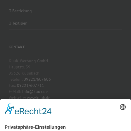
Bestickung
Textilien
KONTAKT
KuuK Werbung GmbH
Hauptstr. 39
95326 Kulmbach
Telefon:
09221/607606
Fax:
09221/607711
E-Mail:
info@kuuk.de
Webseite:
www.kuuk.de
AKTUELLE PROJEKTE