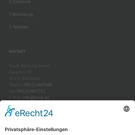
Siebdruck
Bestickung
Textilien
KONTAKT
KuuK Werbung GmbH
Hauptstr. 39
95326 Kulmbach
Telefon:
09221/607606
Fax:
09221/607711
E-Mail:
info@kuuk.de
Webseite:
www.kuuk.de
AKTUELLE PROJEKTE