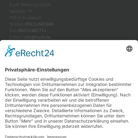
KuuK Werbung GmbH
Hauptstr. 39
95326 Kulmbach
Telefon:
09221/607606
Fax:
09221/607711
E-Mail:
info@kuuk.de
Webseite:
www.kuuk.de
AKTUELLE PROJEKTE