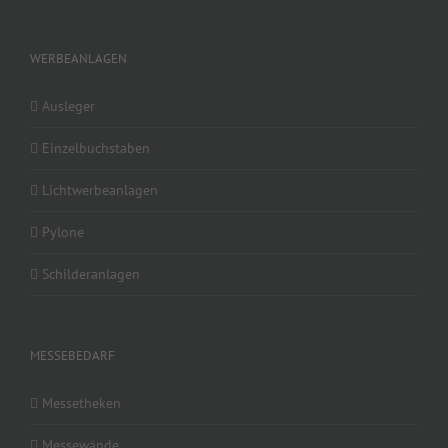
WERBEANLAGEN
Ausleger
Einzelbuchstaben
Lichtwerbeanlagen
Pylone
Schilderanlagen
MESSEBEDARF
Messetheken
Messewände