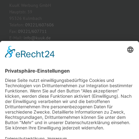
KuuK Werbung GmbH
Hauptstr. 39
95326 Kulmbach
Telefon:
09221/607606
Fax:
09221/607711
E-Mail:
info@kuuk.de
Webseite:
www.kuuk.de
AKTUELLE PROJEKTE