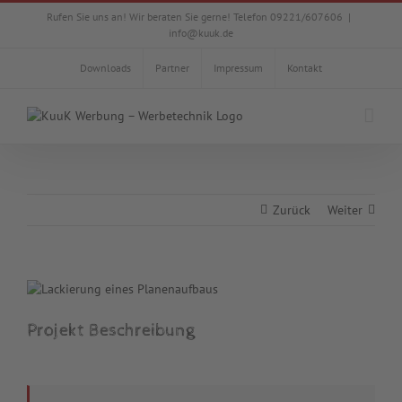
Zum
Rufen Sie uns an! Wir beraten Sie gerne! Telefon 09221/607606
|
Inhalt
info@kuuk.de
springen
Downloads
Partner
Impressum
Kontakt
Zurück
Weiter
View
Larger
Image
Projekt Beschreibung