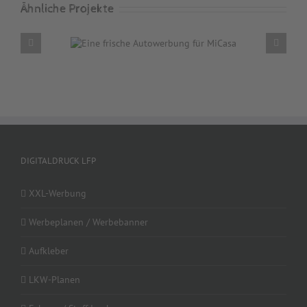
Ähnliche Projekte
werbung für
Teilvol
a
DIGITALDRUCK LFP
XXL-Werbung
Werbeplanen / Werbebanner
Aufkleber
LKW-Planen