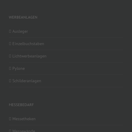
WERBEANLAGEN
Ausleger
Einzelbuchstaben
Lichtwerbeanlagen
Pylone
Schilderanlagen
MESSEBEDARF
Messetheken
Messewände