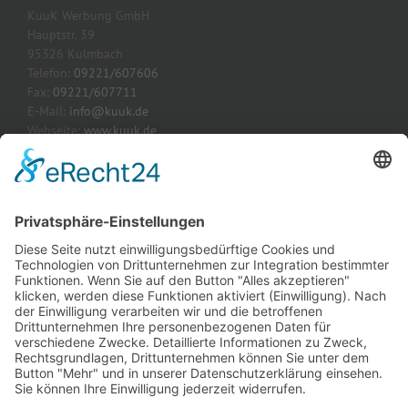
KuuK Werbung GmbH
Hauptstr. 39
95326 Kulmbach
Telefon:
09221/607606
Fax:
09221/607711
E-Mail:
info@kuuk.de
Webseite:
www.kuuk.de
AKTUELLE PROJEKTE